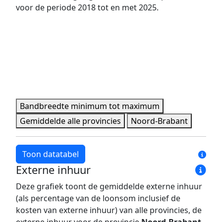
voor de periode 2018 tot en met 2025.
Bandbreedte minimum tot maximum
Gemiddelde alle provincies
Noord-Brabant
Toon datatabel
Externe inhuur
Jaar
Bandbreedte minimum
Bandbreedte maxim
Deze grafiek toont de gemiddelde externe inhuur
2018
431 pers.
1.515 pers.
(als percentage van de loonsom inclusief de
2019
438 pers.
1.597 pers.
kosten van externe inhuur) van alle provincies, de
2020
458 pers.
1.627 pers.