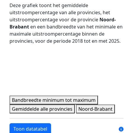
Deze grafiek toont het gemiddelde
2018
4,1%
13,9%
uitstroompercentage van alle provincies, het
2019
6,6%
16,4%
uitstroompercentage voor de provincie
Noord-
2020
8,0%
17,8%
Brabant
en een bandbreedte van het minimale en
maximale uitstroompercentage binnen de
2021
7,2%
15,0%
provincies, voor de periode 2018 tot en met 2025.
2022
7,1%
20,0%
2023
5,7%
19,9%
2024
6,4%
26,7%
2025
11,7%
19,0%
Minimale, maximale, gemiddelde en provincie data per 
Bandbreedte minimum tot maximum
Gemiddelde alle provincies
Noord-Brabant
Toon datatabel