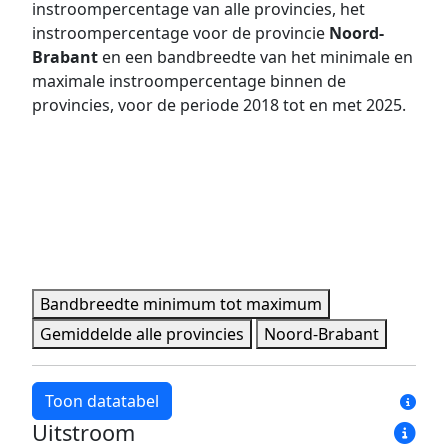
instroompercentage van alle provincies, het
2019
7,2%
32,0%
instroompercentage voor de provincie
Noord-
2020
5,7%
34,6%
Brabant
en een bandbreedte van het minimale en
maximale instroompercentage binnen de
2021
7,0%
33,5%
provincies, voor de periode 2018 tot en met 2025.
2022
5,3%
30,8%
2023
5,9%
27,9%
2024
6,3%
23,0%
2025
5,5%
25,6%
Minimale, maximale, gemiddelde en provincie data per 
Bandbreedte minimum tot maximum
Gemiddelde alle provincies
Noord-Brabant
Toon datatabel
Uitstroom
Jaar
Bandbreedte minimum
Bandbreedte maxim