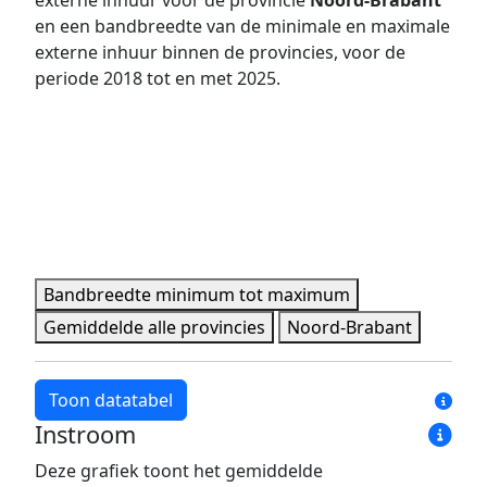
externe inhuur voor de provincie
Noord-Brabant
en een bandbreedte van de minimale en maximale
2021
458 pers.
1.607 pers.
externe inhuur binnen de provincies, voor de
2022
493 pers.
1.701 pers.
periode 2018 tot en met 2025.
2023
513 pers.
1.801 pers.
2024
548 pers.
1.905 pers.
2025
573 pers.
2.032 pers.
Minimale, maximale, gemiddelde en provincie data per 
Bandbreedte minimum tot maximum
Gemiddelde alle provincies
Noord-Brabant
Toon datatabel
Instroom
Jaar
Bandbreedte minimum
Bandbreedte maxim
Deze grafiek toont het gemiddelde
2018
7,8%
34,1%