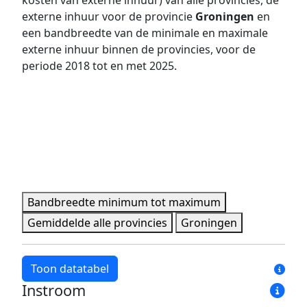
kosten van externe inhuur) van alle provincies, de
2020
458 pers.
1.627 pers.
externe inhuur voor de provincie
Groningen
en
een bandbreedte van de minimale en maximale
2021
458 pers.
1.607 pers.
externe inhuur binnen de provincies, voor de
2022
493 pers.
1.701 pers.
periode 2018 tot en met 2025.
2023
513 pers.
1.801 pers.
2024
548 pers.
1.905 pers.
2025
573 pers.
2.032 pers.
Minimale, maximale, gemiddelde en provincie data per 
Bandbreedte minimum tot maximum
Gemiddelde alle provincies
Groningen
Toon datatabel
Instroom
Jaar
Bandbreedte minimum
Bandbreedte maxim