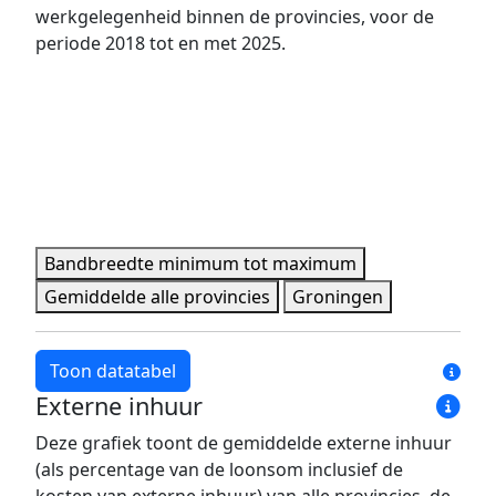
werkgelegenheid binnen de provincies, voor de
periode 2018 tot en met 2025.
Bandbreedte minimum tot maximum
Gemiddelde alle provincies
Groningen
Toon datatabel
Externe inhuur
Jaar
Bandbreedte minimum
Bandbreedte maxim
Deze grafiek toont de gemiddelde externe inhuur
2018
431 pers.
1.515 pers.
(als percentage van de loonsom inclusief de
2019
438 pers.
1.597 pers.