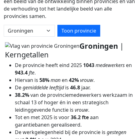
een beeld van de ontwikkeling binnen provincies en van
de verhouding tot het landelijke beeld van alle
provincies samen.
Kies provincie
Toon provincie
Groningen
|
Kerngetallen
De provincie heeft eind 2025
1043
medewerkers
en
943.4
fte
.
Hiervan is
58%
man
en
42%
vrouw
.
De
gemiddelde leeftijd
is
46.8
jaar.
38.2%
van de provinciemedewerkers werkzaam in
schaal 13 of hoger én in een strategisch
leidinggevende functie is
vrouw
.
Tot en met 2025 is voor
36.2 fte
aan
garantiebanen gerealiseerd.
De werkgelegenheid bij de provincie is
gestegen