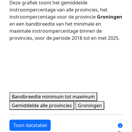
Deze grafiek toont het gemiddelde
2018
7,8%
34,1%
instroompercentage van alle provincies, het
2019
7,2%
32,0%
instroompercentage voor de provincie
Groningen
2020
5,7%
34,6%
en een bandbreedte van het minimale en
maximale instroompercentage binnen de
2021
7,0%
33,5%
provincies, voor de periode 2018 tot en met 2025.
2022
5,3%
30,8%
2023
5,9%
27,9%
2024
6,3%
23,0%
2025
5,5%
25,6%
Minimale, maximale, gemiddelde en provincie data per 
Bandbreedte minimum tot maximum
Gemiddelde alle provincies
Groningen
Toon datatabel