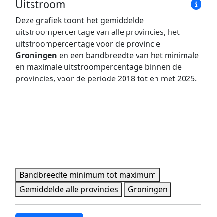
Uitstroom
Jaar
Bandbreedte minimum
Bandbreedte maxim
Deze grafiek toont het gemiddelde
2018
4,1%
13,9%
uitstroompercentage van alle provincies, het
2019
6,6%
16,4%
uitstroompercentage voor de provincie
2020
8,0%
17,8%
Groningen
en een bandbreedte van het minimale
en maximale uitstroompercentage binnen de
2021
7,2%
15,0%
provincies, voor de periode 2018 tot en met 2025.
2022
7,1%
20,0%
2023
5,7%
19,9%
2024
6,4%
26,7%
2025
11,7%
19,0%
Minimale, maximale, gemiddelde en provincie data per 
Bandbreedte minimum tot maximum
Gemiddelde alle provincies
Groningen