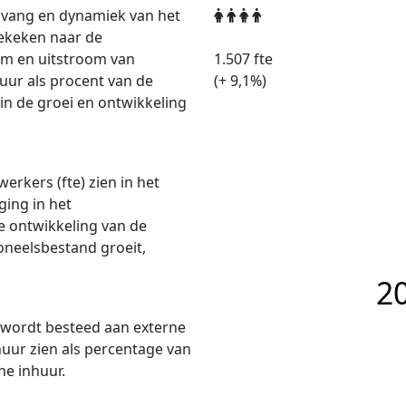
mvang en dynamiek van het
gekeken naar de
om en uitstroom van
1.507
fte
uur als procent van de
(+
9,1
%)
in de groei en ontwikkeling
erkers (fte) zien in het
ing in het
de ontwikkeling van de
oneelsbestand groeit,
2
m wordt besteed aan externe
huur zien als percentage van
ne inhuur.