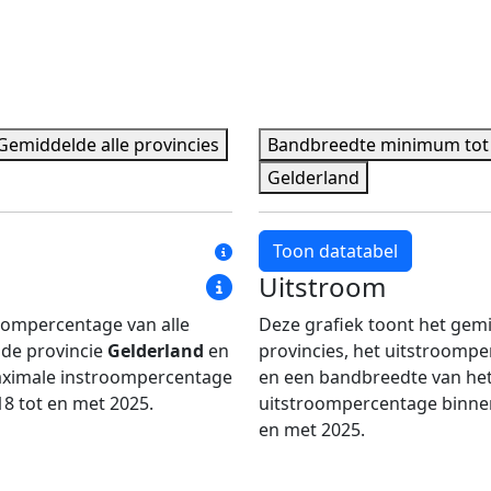
Gemiddelde alle provincies
Bandbreedte minimum to
Gelderland
Toon datatabel
Uitstroom
eedte maximum
Gemiddelde alle provincies
Jaar
Bandbreedte mini
Gelderland
oompercentage van alle
Deze grafiek toont het gem
s.
883 pers.
2018
7,8%
1.251 pers.
 de provincie
Gelderland
en
provincies, het uitstroomp
s.
916 pers.
2019
7,2%
1.353 pers.
aximale instroompercentage
en een bandbreedte van he
s.
951 pers.
2020
5,7%
1.369 pers.
18 tot en met 2025.
uitstroompercentage binnen
en met 2025.
s.
988 pers.
2021
7,0%
1.427 pers.
s.
1.031 pers.
2022
5,3%
1.426 pers.