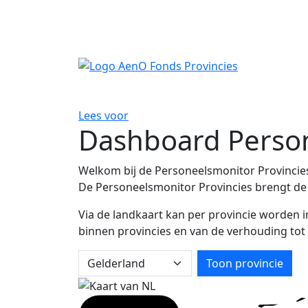
Ga direct naar de inhoud
Lees voor
Dashboard Person
Welkom bij de Personeelsmonitor Provincie
De Personeelsmonitor Provincies brengt de b
Via de landkaart kan per provincie worden i
binnen provincies en van de verhouding tot h
Kies provincie
Toon provincie
Kies provincie