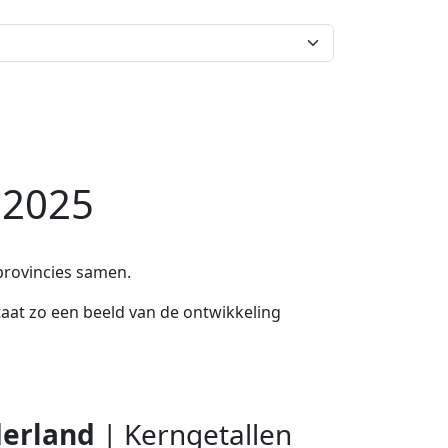
Dashboard
Uitleg
Inloggen
 2025
provincies samen.
taat zo een beeld van de ontwikkeling
derland
| Kerngetallen