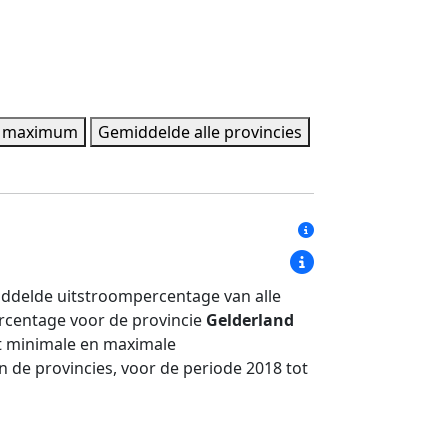
t maximum
Gemiddelde alle provincies
mum
Bandbreedte maximum
Gemiddelde alle provincies
iddelde uitstroompercentage van alle
34,1%
20,8%
ercentage voor de provincie
Gelderland
32,0%
19,5%
t minimale en maximale
34,6%
17,2%
 de provincies, voor de periode 2018 tot
33,5%
17,1%
30,8%
17,3%