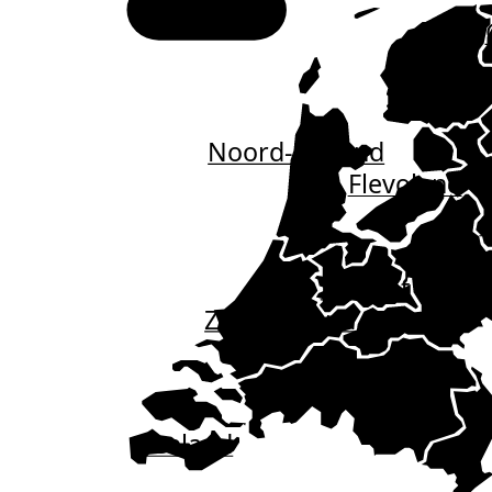
Nederland
Frieslan
Noord-Holland
Flevoland
O
Gelde
Utrecht
Zuid-Holland
Noord-Brabant
Zeeland