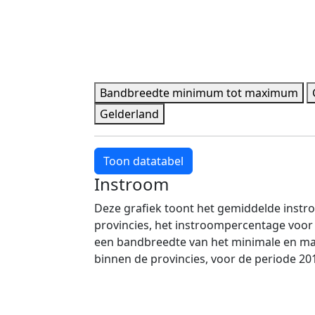
Bandbreedte minimum tot maximum
Gelderland
Toon datatabel
Instroom
Jaar
Bandbreedte minimum
Bandbr
Deze grafiek toont het gemiddelde instr
2018
431 pers.
1.515 per
provincies, het instroompercentage voor
2019
438 pers.
1.597 per
een bandbreedte van het minimale en m
2020
458 pers.
1.627 per
binnen de provincies, voor de periode 20
2021
458 pers.
1.607 per
2022
493 pers.
1.701 per