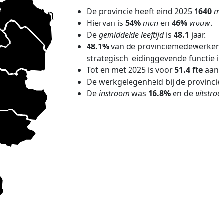
De provincie heeft eind 2025
1640
m
Groningen
Hiervan is
54%
man
en
46%
vrouw
.
De
gemiddelde leeftijd
is
48.1
jaar.
d
48.1%
van de provinciemedewerkers
Drenthe
strategisch leidinggevende functie 
Tot en met 2025 is voor
51.4 fte
aan 
De werkgelegenheid bij de provinci
De
instroom
was
16.8%
en de
uitstr
verijssel
rland