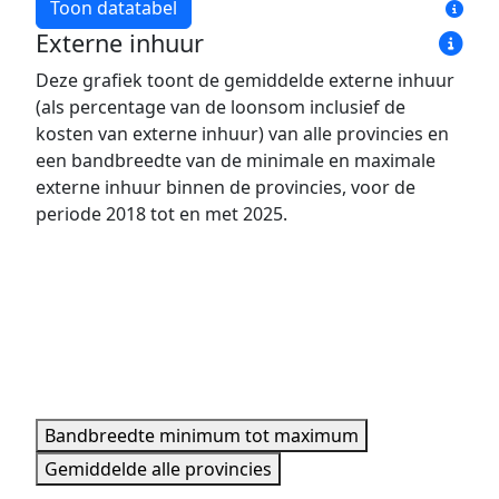
Toon datatabel
Externe inhuur
Jaar
Bandbreedte minimum
Bandbreedte maxim
Deze grafiek toont de gemiddelde externe inhuur
2018
431 pers.
1.515 pers.
(als percentage van de loonsom inclusief de
2019
438 pers.
1.597 pers.
kosten van externe inhuur) van alle provincies en
2020
458 pers.
1.627 pers.
een bandbreedte van de minimale en maximale
externe inhuur binnen de provincies, voor de
2021
458 pers.
1.607 pers.
periode 2018 tot en met 2025.
2022
493 pers.
1.701 pers.
2023
513 pers.
1.801 pers.
2024
548 pers.
1.905 pers.
2025
573 pers.
2.032 pers.
Minimale, maximale, gemiddelde data per jaar.
Bandbreedte minimum tot maximum
Gemiddelde alle provincies