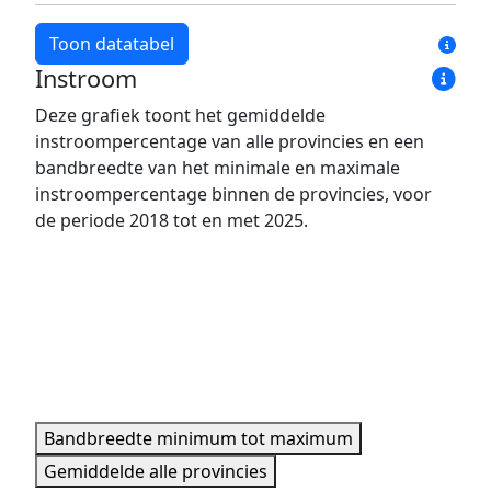
Toon datatabel
Instroom
Jaar
Bandbreedte minimum
Bandbreedte maxim
Deze grafiek toont het gemiddelde
2018
7,8%
34,1%
instroompercentage van alle provincies en een
2019
7,2%
32,0%
bandbreedte van het minimale en maximale
2020
5,7%
34,6%
instroompercentage binnen de provincies, voor
de periode 2018 tot en met 2025.
2021
7,0%
33,5%
2022
5,3%
30,8%
2023
5,9%
27,9%
2024
6,3%
23,0%
2025
5,5%
25,6%
Minimale, maximale, gemiddelde data per jaar.
Bandbreedte minimum tot maximum
Gemiddelde alle provincies