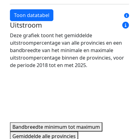
Toon datatabel
Uitstroom
Jaar
Bandbreedte minimum
Bandbreedte maxim
Deze grafiek toont het gemiddelde
2018
4,1%
13,9%
uitstroompercentage van alle provincies en een
2019
6,6%
16,4%
bandbreedte van het minimale en maximale
2020
8,0%
17,8%
uitstroompercentage binnen de provincies, voor
de periode 2018 tot en met 2025.
2021
7,2%
15,0%
2022
7,1%
20,0%
2023
5,7%
19,9%
2024
6,4%
26,7%
2025
11,7%
19,0%
Minimale, maximale, gemiddelde data per jaar.
Bandbreedte minimum tot maximum
Gemiddelde alle provincies