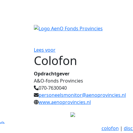
Ga direct naar de inhoud
Lees voor
Colofon
Opdrachtgever
A&O-fonds Provincies
070-7630040
personeelsmonitor@aenoprovincies.nl
www.aenoprovincies.nl
︽
colofon
|
disc