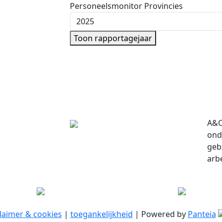
Personeelsmonitor Provincies
Kies rapportagejaar
Toon rapportagejaar
A&O
ond
geb
arb
laimer & cookies
|
toegankelijkheid
| Powered by
Panteia