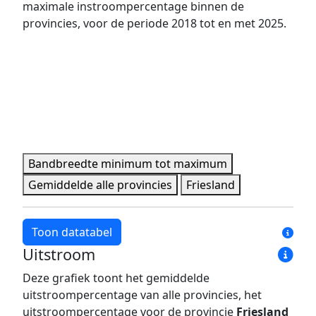
maximale instroompercentage binnen de
2021
7,0%
33,5%
provincies, voor de periode 2018 tot en met 2025.
2022
5,3%
30,8%
2023
5,9%
27,9%
2024
6,3%
23,0%
2025
5,5%
25,6%
Minimale, maximale, gemiddelde en provincie data per 
Bandbreedte minimum tot maximum
Gemiddelde alle provincies
Friesland
Toon datatabel
Uitstroom
Jaar
Bandbreedte minimum
Bandbreedte maxim
Deze grafiek toont het gemiddelde
2018
4,1%
13,9%
uitstroompercentage van alle provincies, het
2019
6,6%
16,4%
uitstroompercentage voor de provincie
Friesland