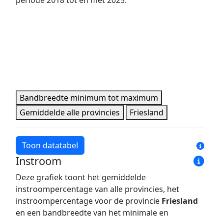
periode 2018 tot en met 2025.
2023
513 pers.
1.801 pers.
2024
548 pers.
1.905 pers.
2025
573 pers.
2.032 pers.
Minimale, maximale, gemiddelde en provincie data per 
Bandbreedte minimum tot maximum
Gemiddelde alle provincies
Friesland
Toon datatabel
Instroom
Jaar
Bandbreedte minimum
Bandbreedte maxim
Deze grafiek toont het gemiddelde
2018
7,8%
34,1%
instroompercentage van alle provincies, het
2019
7,2%
32,0%
instroompercentage voor de provincie
Friesland
2020
5,7%
34,6%
en een bandbreedte van het minimale en