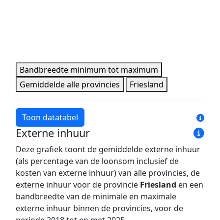
Bandbreedte minimum tot maximum
Gemiddelde alle provincies
Friesland
Toon datatabel
Externe inhuur
Jaar
Bandbreedte minimum
Bandbreedte maxim
Deze grafiek toont de gemiddelde externe inhuur
2018
431 pers.
1.515 pers.
(als percentage van de loonsom inclusief de
2019
438 pers.
1.597 pers.
kosten van externe inhuur) van alle provincies, de
2020
458 pers.
1.627 pers.
externe inhuur voor de provincie
Friesland
en een
bandbreedte van de minimale en maximale
2021
458 pers.
1.607 pers.
externe inhuur binnen de provincies, voor de
2022
493 pers.
1.701 pers.