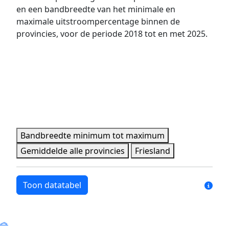
2020
8,0%
17,8%
en een bandbreedte van het minimale en
maximale uitstroompercentage binnen de
2021
7,2%
15,0%
provincies, voor de periode 2018 tot en met 2025.
2022
7,1%
20,0%
2023
5,7%
19,9%
2024
6,4%
26,7%
2025
11,7%
19,0%
Minimale, maximale, gemiddelde en provincie data per 
Bandbreedte minimum tot maximum
Gemiddelde alle provincies
Friesland
Toon datatabel
Jaar
Bandbreedte minimum
Bandbreedte maxim
2018
3,7%
10,2%
︽