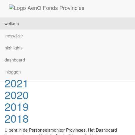
Ga direct naar de inhoud
Lees voor
Welkom 2022
2022
welkom
2025
leeswijzer
2024
highlights
2023
dashboard
2022
inloggen
2021
2020
2019
2018
U bent in de Personeelsmonitor Provincies. Het Dashboard