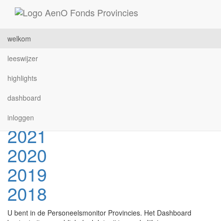
Ga direct naar de inhoud
Lees voor
Welkom 2020
2020
welkom
2025
leeswijzer
2024
highlights
2023
dashboard
2022
inloggen
2021
2020
2019
2018
U bent in de Personeelsmonitor Provincies. Het Dashboard