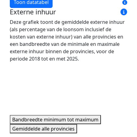
Toon datatabel
Externe inhuur
Jaar
Bandbreedte minimum
Bandbreedte maxim
Deze grafiek toont de gemiddelde externe inhuur
2018
431 pers.
1.515 pers.
(als percentage van de loonsom inclusief de
2019
438 pers.
1.597 pers.
kosten van externe inhuur) van alle provincies en
2020
458 pers.
1.627 pers.
een bandbreedte van de minimale en maximale
externe inhuur binnen de provincies, voor de
2021
458 pers.
1.607 pers.
periode 2018 tot en met 2025.
2022
493 pers.
1.701 pers.
2023
513 pers.
1.801 pers.
2024
548 pers.
1.905 pers.
2025
573 pers.
2.032 pers.
Minimale, maximale, gemiddelde data per jaar.
Bandbreedte minimum tot maximum
Gemiddelde alle provincies