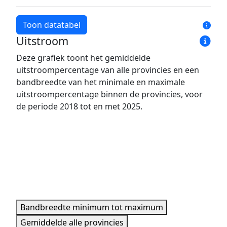
Toon datatabel
Uitstroom
Jaar
Bandbreedte minimum
Bandbreedte maxim
Deze grafiek toont het gemiddelde
2018
4,1%
13,9%
uitstroompercentage van alle provincies en een
2019
6,6%
16,4%
bandbreedte van het minimale en maximale
2020
8,0%
17,8%
uitstroompercentage binnen de provincies, voor
de periode 2018 tot en met 2025.
2021
7,2%
15,0%
2022
7,1%
20,0%
2023
5,7%
19,9%
2024
6,4%
26,7%
2025
11,7%
19,0%
Minimale, maximale, gemiddelde data per jaar.
Bandbreedte minimum tot maximum
Gemiddelde alle provincies