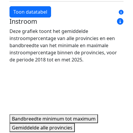
Toon datatabel
Instroom
Jaar
Bandbreedte minimum
Bandbreedte maxim
Deze grafiek toont het gemiddelde
2018
7,8%
34,1%
instroompercentage van alle provincies en een
2019
7,2%
32,0%
bandbreedte van het minimale en maximale
2020
5,7%
34,6%
instroompercentage binnen de provincies, voor
de periode 2018 tot en met 2025.
2021
7,0%
33,5%
2022
5,3%
30,8%
2023
5,9%
27,9%
2024
6,3%
23,0%
2025
5,5%
25,6%
Minimale, maximale, gemiddelde data per jaar.
Bandbreedte minimum tot maximum
Gemiddelde alle provincies